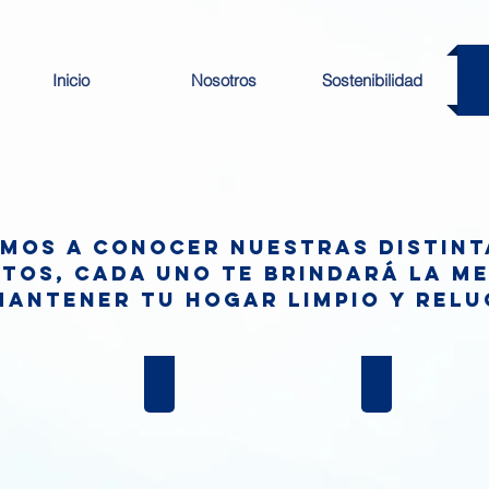
Inicio
Nosotros
Sostenibilidad
amos a conocer nuestras distint
tos, cada uno te brindará la m
mantener tu hogar limpio y relu
DERÍA
COCINA
PISOS
Productos
productos
limpieza
de
ia
para
limpieza
la
para
cocina
el