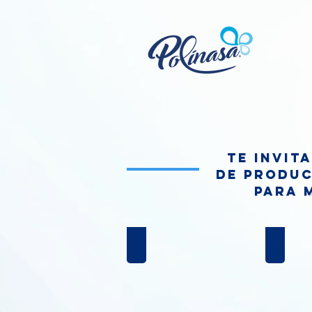
Te invit
de produc
para 
BOLSAS-BASURA
LAVAN
Bolsas
Articulos
para
para
basura
lavander
Polinasa